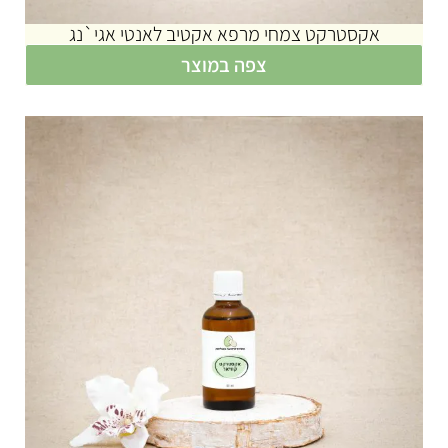
אקסטרקט צמחי מרפא אקטיב לאנטי אגי`נג
צפה במוצר