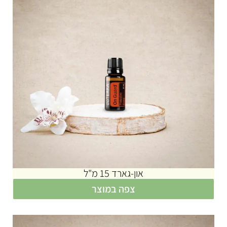
און-גארד 15 מ"ל
צפה במוצר