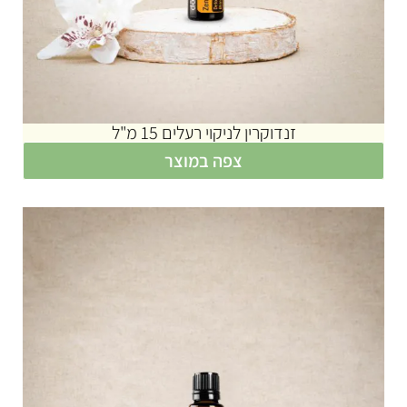
זנדוקרין לניקוי רעלים 15 מ"ל
צפה במוצר