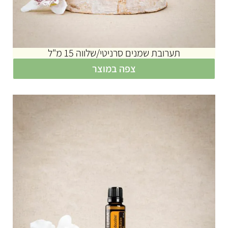
תערובת שמנים סרניטי/שלווה 15 מ"ל
צפה במוצר