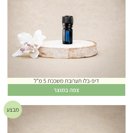
דיפ-בלו תערובת משככת 5 מ"ל
צפה במוצר
מבצע