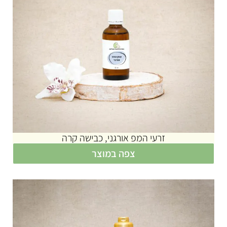
זרעי המפ אורגני, כבישה קרה
צפה במוצר