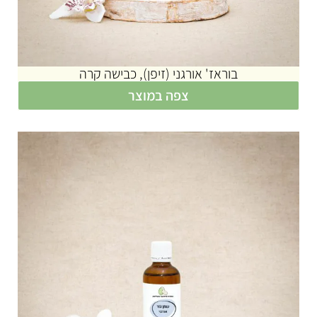
בוראז' אורגני (זיפן), כבישה קרה
צפה במוצר