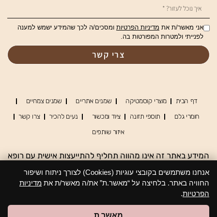
אני מאשר/ת את
מדיניות הפרטיות
ומסכים/ה לכך שהמידע ישמש למענה
לפנייתי ולמטרות המפורטות בה.
צרי קשר
דף הבית
מוצרי קוסמטיקה
שמנים אתריים
שמנים צמחיים
חומרי גלם
תוספי תזונה
ציוד ומכשור
נעים להכיר
צרו קשר
איזור שותפים
המידע באתר זה אינו מהווה תחליף להתייעצות אישית עם רופא
או נטורופת מוסמך, אין להסתמך על המידע כמקור מידע יחיד,
אנחנו משתמשים בקובצי עוגיות (Cookies) לצורך ניתוח ושיפור
שימוש ו/או צפיה בנתונים באתר מעידים על הסכמתך לתנאי
החוויה באתר. בלחיצה על “מאשר.ת” את/ה מאשר/ת את
מדיניות
השימוש
הפרטיות
.
מאשר.ת