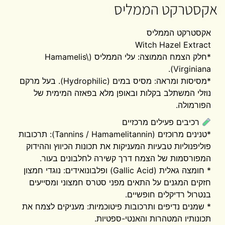
אקסטרקט הממליס
אקסטרקט הממליס
Witch Hazel Extract
*חלק הצמח הממוצה: עלי הממליס (Hamamelis\
Virginiana).
*מסיסות ומראה: מסיס במים (Hydrophilic). בעל מרקם
נוזלי המשתלב בקלות ובאופן מלא בפאזה המימית של
הפורמולה.
רכיבים פעילים מרכזיים
*טנינים מרוכזים (Tannins / Hamamelitannin): תרכובות
פוליפנוליות טבעיות המעניקות את תכונות הכיווץ וההידוק
המפורסמות של הצמח דרך קשירה לחלבונים בעור.
* חומצה גאלית (Gallic Acid) ופלבונואידים: נוגדי חמצון
חזקים המגנים על התאים מפני סטרס חמצוני ומסייעים
בנטרול רדיקלים חופשיים.
* שמנים נדיפים ותרכובות פיטוכמיות: מעניקים לצמח את
תכונותיו המטהרות והאנטי-ספטיות.