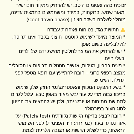
זכוכית כהה ואטומים היטב. יש להרחיק ממקור חום ישיר
ומאור שמש. ברוקחות, במידה ומשתמשים בתמצית עדינה,
מומלץ לשלבה בשלב הצינון (Cool down phase).
התוויות נגד, בטיחות ואזהרות עבודה
* המוצר מיועד לשימוש קוסמטי חיצוני בלבד ואינו תרופה.
לא לבליעה בשום אופן!
* יש להרחיק את המוצר לחלוטין מהישג ידם של ילדים
ובעלי חיים.
* נשים בהריון, מניקות, אנשים הנוטלים תרופות או הסובלים
ממצב רפואי כרוני – חובה להתייעץ עם רופא מטפל לפני
תחילת השימוש.
* בשל האפקט המכווץ והאסטרינג'נטי החזק שלו, שימוש
בריכוז גבוה מדי על עור יבש מאוד באופן טבעי עלול לגרום
לתחושת מתיחות או יובש יתר, ולכן יש להתאים את המינון
לסוג העור בפורמולה.
* חובה לבצע בדיקת רגישות נקודתית (Patch\ test) על
אזור נסתר בעור (כמו זרוע היד הפנימית) לפני השימוש
הראשוני, כדי לשלול רגישות או תגובה אלרגית לצמח.