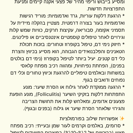
ומסייע בייבוש וריפוי מהיר של פצעי אקנה קיימים ומניעת
התפרצויות חדשות.
* הרגעת דלקות עוריות, גרד ואדמומיות: מוריד רגישות
ואדמומיות בעור בצורה דרמטית. מצטיין בהקלה מיידית על
תסמיני אקזמה, סבוריאה, עקיצות חרקים, כוויות שמש קלות
וגירויים לאחר טיפולים קוסמטיים אינטנסיביים או פילינגים.
* חיזוק נימי דם, טיפול בקופרוז וטחורים: בזכות תכולת
הטאנינים והפלבנואידים הגבוהה, הוא מסייע בכיווץ והצרת
כלי דם קטנים. יעיל ביותר לטיפול בקופרוז (נימי דם בולטים
בפנים), הפחתת נפיחויות, ומהווה רכיב מפתח קלאסי
במשחות ובאלמים טיפוליים להרגעת וכיווץ טחורים וכלי דם
נפוחים ודואבים בגוף.
* הרגעה ממוקדת לאחר גילוח או הסרת שיער: מונע
התפתחות דלקות בזקיקי השיער (Folliculitis), מונע הופעת
פצעונים אדומים, ומאלחש קלות את תחושת הצריבה
והגירוי שלאחר הסרת שיער או גילוח (בפנים ובגוף).
אפשרויות שילוב בפורמולציות
* סרומים, באלמים וקרמים לעור שמן ובעייתי: רכיב מפתח
מצוין (בריכוזים של 2\%-10\%) במוצרים המיועדים לטיפול