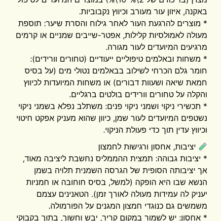
באקנה, איזון עור מעורב וכיווץ נקבוביות.
* מוצרים להרגעת העור לאחר גילוח והסרת שיער: תוספת
מעולה לאמולסיות קלילות, אפטר-שייבים שמניים או קרמים
מרגיעים המיועדים לעור מגורה.
* משחות ובאלמים טיפוליים ייעודיים (טחורים וורידים):
חומר גלם הכרחי לשילוב בבאלמים נטולי מים (על בסיס
חמאת שיאה ושעוות דבורים) או משחות המיועדות לכיווץ
והקלה על טחורים וורידים בולטים ברגליים.
* תכשירי ניקוי ושמני ניקוי פנים: משתלב נפלא בשמני ניקוי
נשטפים המיועדים לעור שמן, כיוון שהוא מעניק אפקט חיטוי
וכיווץ עדין תוך כדי פעולת הניקוי.
יציבות, אחסון ורגישות לחמצון
* יציבות גבוהה: תמצית ההממליס נחשבת ליציבה מאוד,
אך יציבותה הסופית של הגרסה השמנית תלויה בשמן
הנשא שבו היא הופקה (למשל, בסיס חוחובה או חמניות
יעניק לה עמידות מעולה לאורך זמן). הטאנינים עצמם
משמשים גם כנוגדי חמצון המגנים על הפורמולה.
* אחסון: יש לשמור במקום קריר, יבש וחשוך, בתוך בקבוקי