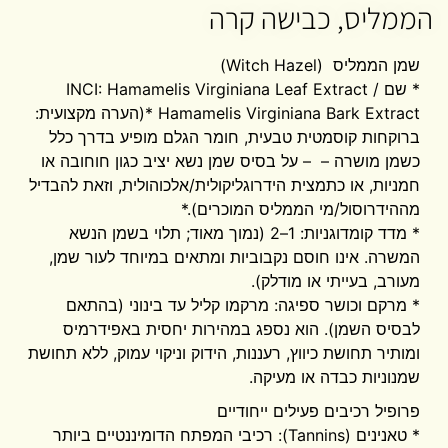
הממליס, כבישה קרה
שמן הממליס (Witch Hazel)
* שם INCI: Hamamelis Virginiana Leaf Extract /
Hamamelis Virginiana Bark Extract *(הערה מקצועית:
ברוקחות קוסמטית טבעית, חומר הגלם מופיע בדרך כלל
כשמן מושרה – – על בסיס שמן נשא יציב כגון חוחובה או
חמניות, או כתמצית הידרוגליקולית/אלכוהולית, וזאת להבדיל
מההידרוסול/מי הממליס המוכרים).*
* מדד קומדוגניות: 1–2 (נמוך מאוד; תלוי בשמן הנשא
המשרה. אינו חוסם נקבוביות ומתאים במיוחד לעור שמן,
מעורב, בעייתי או מודלק).
* מרקם וכושר ספיגה: מרקמו קליל עד בינוני (בהתאם
לבסיס השמן). הוא נספג במהירות יחסית באפידרמיס
ומותיר תחושת כיווץ, רעננות, הידוק וניקוי עמוק, ללא תחושת
שמנוניות כבדה או מעיקה.
פרופיל רכיבים פעילים ייחודיים
* טאנינים (Tannins): רכיבי המפתח הדומיננטיים ביותר