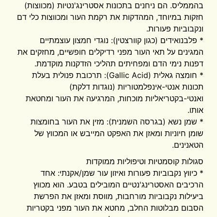
בהממליס. הם ניחנים בתכונות אסטרינג'נטיות (מכווצות)
חזקות במיוחד, המהדקות את רקמת העור ומכווצות כלי דם
ונקבוביות פעורות.
* פלבנואידים (כגון קוורצטין): נוגדי חמצון עוצמתיים
המגינים על תאי העור מפני רדיקלים חופשיים, מחזקים את
דפנות נימי הדם ומפחיתים תהליכי הזדקנות מוקדמת.
* חומצה גאלית (Gallic Acid): תרכובת פנולית בעלת
תכונות אנטי-אינפלמטוריות (נוגדות דלקת)
ואנטי-בקטריאליות מוכחות, המרגיעה את העור ומחטאת
אותו.
* שמן נשא (בגרסה השמנית): מזין את העור בחומצות
שומן חיוניות ומאזן את האפקט המייבש או המכווץ של
הטאנינים.
סגולות קוסמטיות וטיפוליות ממוקדות
* כיווץ נקבוביות פעורות ואיזון עור שמן/אקנתי: אחד
הרכיבים האסטרינג'נטיים המובילים בטבע. הוא מכווץ
ביעילות נקבוביות מורחבות, מווסת ומאזן את הפרשת
הסבום מבלוטות החלב, מחטא את העור מפני בקטריות