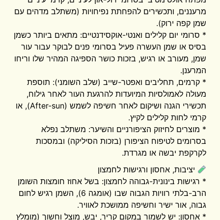
מרעננים, ותכשירים להפחתת נפיחויות (משתלב מדהים עם
שמן קפה ירוק).
* סרומי יום קלילים ואנטי-אוקסידנטיים: מתאים ביותר כשמן
בסיס או שמן העשרה פעיל בסרומי פנים לבוקר עבור עור
שמן, מעורב או רגיש, בזכות כושר הספיגה המהיר שלו וריחו
המרענן.
* קרמים, תחליבים ואפטר-שייב (שלב השומני): תוספת
מעולה לאמולסיות המיועדות להרגעת העור לאחר גילוח,
תכשירי הגנה ושיקום לאחר חשיפה לשמש (After-sun), או
קרמי לחות קלילים לקיץ.
* מוצרים לחיזוק הציפורניים והשיער: משתלב נפלא
בסרומים לטיפוח הציפורן (בזכות הסיליקה) ובמסכות
לקרקפת יבשה או מגרדת.
יציבות, אחסון ורגישות לחמצון
* רגישות בינונית-גבוהה לחמצון: בשל אחוז חומצות השומן
הרב-בלתי רוויות הגבוה שבו (אומגה 6), השמן רגיש לחום
גבוה, אור ישיר וחשיפה ממושכת לאוויר.
* אחסון: יש לשמור במקום קריר, יבש, מוצל וחשוך (מומלץ