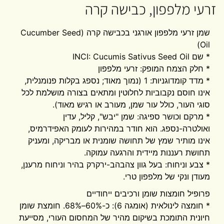
זרעי מלפפון, כבישה קרה
שמן זרעי מלפפון אורגני בכבישה קרה (Cucumber Seed
Oil)
* שם INCI: Cucumis Sativus Seed Oil
* חלק הצמח המופק: זרעי מלפפון
* מדד קומדוגניות: 1 (נמוך מאוד; נספג בקלות פנומנלית,
אינו חוסם נקבוביות לחלוטין ומתאים בצורה מושלמת לכל
סוגי העור, כולל עור שמן, מעורב או רגיש מאוד).
* מרקם וכושר ספיגה: שמן "יבש", קליל, עדין
ואולטרה-נספג. הוא חודר במהירות לעומק האפידרמיס,
אינו מותיר שמץ של תחושה שומנית או מבריקה, ומעניק
תחושת רעננות מיידית והרגעה עמוקה.
* צבע וניחוח: בעל גוון צהבהב-ירקרק בהיר וניחוח מרענן,
מעודן ונקי של מלפפון טרי.
פרופיל חומצות שומן ורכיבים ייחודיים
* חומצה לינולאית (אומגה 6): כ-60%–68%. חומצת שומן
חיונית התומכת בשיקום מהיר של המחסום העורי, מסייעת