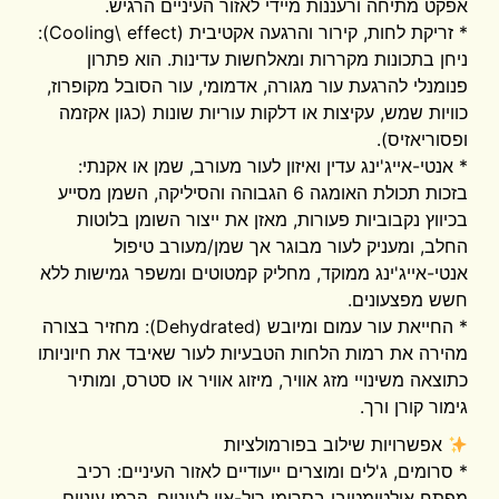
אפקט מתיחה ורעננות מיידי לאזור העיניים הרגיש.
* זריקת לחות, קירור והרגעה אקטיבית (Cooling\ effect):
ניחן בתכונות מקררות ומאלחשות עדינות. הוא פתרון
פנומנלי להרגעת עור מגורה, אדמומי, עור הסובל מקופרוז,
כוויות שמש, עקיצות או דלקות עוריות שונות (כגון אקזמה
ופסוריאזיס).
* אנטי-אייג'ינג עדין ואיזון לעור מעורב, שמן או אקנתי:
בזכות תכולת האומגה 6 הגבוהה והסיליקה, השמן מסייע
בכיווץ נקבוביות פעורות, מאזן את ייצור השומן בלוטות
החלב, ומעניק לעור מבוגר אך שמן/מעורב טיפול
אנטי-אייג'ינג ממוקד, מחליק קמטוטים ומשפר גמישות ללא
חשש מפצעונים.
* החייאת עור עמום ומיובש (Dehydrated): מחזיר בצורה
מהירה את רמות הלחות הטבעיות לעור שאיבד את חיוניותו
כתוצאה משינויי מזג אוויר, מיזוג אוויר או סטרס, ומותיר
גימור קורן ורך.
אפשרויות שילוב בפורמולציות
* סרומים, ג'לים ומוצרים ייעודיים לאזור העיניים: רכיב
מפתח אולטימטיבי בסרומי רול-און לעיניים, קרמי עיניים