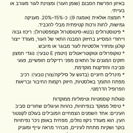
באיזון הפרשת הסבום (שומן העור) ומצוינת לעור מעורב או
בעייתי.
* חומצה אולאית (אומגה 9): כ-15%–20%. מעניקה
גמישות, לחות ורכות קטיפתית מבלי להכביד.
* פיטוסטרולים (בטא-סיטוסטרול וקמפסטרול): ריכוז גבוה
וייחודי המסייע בחיזוק המבנה התאי של העור, מעודד ייצור
קולגן ומחזיר אלסטיות לעור מבוגר או מיובש.
* טוקופרולים וטוקוטריאנולים (ויטמין E טבעי): נוגדי חמצון
חזקים המגנים על התאים מפני רדיקלים חופשיים, פגעי
סביבה והזדקנות מוקדמת.
* מינרלים חיוניים (בדגש על סיליקה/צורן טבעי): רכיב
מפתח התומך באלסטיות, חיזוק רקמות החיבור ובריאות
הפרופיל הדרמטי.
סגולות קוסמטיות וטיפוליות ממוקדות
* טיפול ממוקד בנפיחויות, כהויות ועיגולים שחורים סביב
העיניים: אחד השמנים הצמחיים המובילים בעולם לקונטור
העין. הוא מעודד ניקוז נוזלים, מפחית באופן ניכר נפיחויות
בוקר ושקיות מתחת לעיניים, מבהיר מראה עייף ומעניק