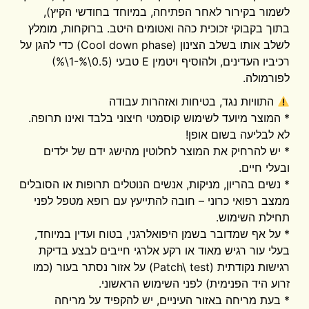
לשמור בקירור לאחר הפתיחה, במיוחד בחודשי הקיץ),
בתוך בקבוקי זכוכית כהה ואטומים היטב. ברוקחות, מומלץ
לשלב אותו בשלב הצינון (Cool down phase) כדי להגן על
רכיביו העדינים, ולהוסיף ויטמין E טבעי (0.5\%-1\%)
לפורמולה.
התוויות נגד, בטיחות ואזהרות עבודה
* המוצר מיועד לשימוש קוסמטי חיצוני בלבד ואינו תרופה.
לא לבליעה בשום אופן!
* יש להרחיק את המוצר לחלוטין מהישג ידם של ילדים
ובעלי חיים.
* נשים בהריון, מניקות, אנשים הנוטלים תרופות או הסובלים
ממצב רפואי כרוני – חובה להתייעץ עם רופא מטפל לפני
תחילת השימוש.
* על אף שמדובר בשמן היפואלרגני, בטוח ועדין במיוחד,
בעלי עור רגיש מאוד או רקע אלרגי חייבים לבצע בדיקת
רגישות נקודתית (Patch\ test) על אזור נסתר בעור (כמו
זרוע היד הפנימית) לפני השימוש הראשוני.
* בעת מריחה באזור העיניים, יש להקפיד על מריחה