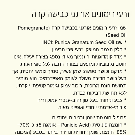
זרעי רימונים אורגני כבישה קרה
שמן זרעי רימונים אורגני בכבישה קרה (Pomegranate
Seed Oil)
* שם INCI: Punica Granatum Seed Oil
* חלק הצמח המופק: זרעי פרי הרימון
* מדד קומדוגניות: 1 (נמוך מאוד; נספג בצורה יעילה, אינו
חוסם נקבוביות ומתאים בצורה רחבה לכל סוגי העור).
* מרקם וכושר ספיגה: שמן עשיר, סמיך וצמיגי יחסית, אך
בעל כושר חדירה מעולה לעומק האפידרמיס. הוא מותיר
תחושת הזנה מרוכזת, ריכוך עמוק וגימור קטיפתי יוקרתי,
ללא תחושת דביקות כבדה.
* צבע וניחוח: בעל גוון זהוב-ענברי עמוק וריח
פירותי-אדמתי ייחודי ואופייני מאוד.
פרופיל חומצות שומן ורכיבים ייחודיים
* חומצה פוניסית (Punicic Acid – אומגה 5): כ-70%–
85%. חומצת שומן ייחודית ונדירה ביותר בטבע (המכונה