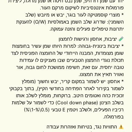
יחד עם שמן רוז היפ, שמן נבט חיטה או שמן מרולה, ליצירת
פורמולות אינטנסיביות לשיקום מרקם העור.
* מוצרי קוסמטיקה לעור בוגר, יבש או מיובש (שלב
השומני): שדרוג שלב השמן באמולסיות (O/W) להענקת
יתרונות טיפוליים פעילים והזנה עמוקה.
יציבות, אחסון ורגישות לחמצון
* יציבות בינונית-גבוהה: למרות היותו שמן עשיר בחומצות
שומן מצומדות, המבנה הייחודי של החומצה הפוניסית לצד
תכולת נוגדי החמצון הטבעיים שבו מעניקים לו עמידות
טובה יחסית. עם זאת, חשיפה ממושכת לחום גבוה, אור
ואוויר תאיץ את חמצונו.
* אחסון: יש לשמור במקום קריר, יבש וחשוך (מומלץ
לשמור בקירור לאחר הפתיחה בחודשי הקיץ), בתוך בקבוקי
זכוכית כהה ואטומים היטב. ברוקחות, מומלץ לשלב אותו
בשלב הצינון (Cool down phase) כדי לשמור על שלמות
רכיביו הפעילים, ולשלב ויטמין E טבעי (0.5\%-1\%)
בפורמולה.
התוויות נגד, בטיחות ואזהרות עבודה