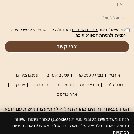
אני מאשר/ת את
מדיניות הפרטיות
ומסכים/ה לכך שהמידע ישמש למענה
לפנייתי ולמטרות המפורטות בה.
צרי קשר
דף הבית
מוצרי קוסמטיקה
שמנים אתריים
שמנים צמחיים
חומרי גלם
תוספי תזונה
ציוד ומכשור
נעים להכיר
צרו קשר
איזור שותפים
המידע באתר זה אינו מהווה תחליף להתייעצות אישית עם רופא
או נטורופת מוסמך, אין להסתמך על המידע כמקור מידע יחיד,
אנחנו משתמשים בקובצי עוגיות (Cookies) לצורך ניתוח ושיפור
שימוש ו/או צפיה בנתונים באתר מעידים על הסכמתך לתנאי
החוויה באתר. בלחיצה על “מאשר.ת” את/ה מאשר/ת את
מדיניות
השימוש
הפרטיות
.