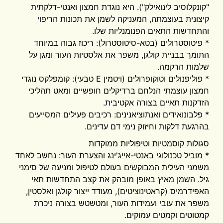
"קונקלוסיב לינואילק"). היא נוגדת חמצון ואנטי-דלקתית
קיצונית בעוצמתה, המעניקה לשמן את תכונות הריפוי
והתחדשות התאים הפנומנליות שלו.
* פיטוסטרולים (בטא-סיטוסטרול): ריכוז גבוה במיוחד
התומך בבניית קולגן, משפר את אלסטיות העור ומגן על
שלמות הרקמה.
* פוליפנולים וטוקופרולים (ויטמין E טבעי): קומפלקס נוגדי
חמצון עוצמתי הנלחם ברדיקלים חופשיים ומאט תהליכי
הזדקנות תאיים בצורה אקטיבית.
* פלבונואידים ואנתוציאנינים: רכיבים פעילים המסייעים
בהרגעת דלקות וחיזוק נימי דם עדינים.
סגולות קוסמטיות וטיפוליות ממוקדות
* מוביל טכנולוגי באנטי-אייג'ינג והצערת העור: נחשב לאחד
משמני העילית המבוקשים בעולם לטיפול ומניעה של סימני
גיל. השמן מאיץ באופן מובהק את קצב התחדשות תאי
האפידרמיס (קראטינוציטים), מעודד ייצור קולגן ואלסטין,
משפר את עובי ועמידות העור, ומטשטש בצורה ניכרת
קמטוטים וקמטים עמוקים.