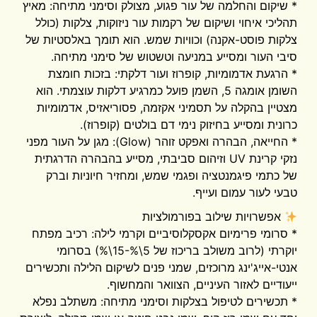
* שיקום והחלמה של עור פגוע, מצולק וסימני מתיחה: מאיץ
תהליכי איחוי ושיקום של רקמות עור ניזוקות, צלקות (כולל
צלקות פוסט-אקנה) וכוויות שמש. הוא תומך באלסטיות של
סיבי העור ומסייע במניעה וטשטוש של סימני מתיחה.
* הרגעת אדמומיות, קופרוז ועור דלקתי: בזכות חומצת
השומן אומגה 5, השמן פועל כמרגיע דלקות עוצמתי. הוא
מצטיין בהקלה על תסמיני אקזמה, פסוריאזיס, אדמומיות
כרונית ומסייע בחיזוק נימי דם בולטים (קופרוז).
* החייאה, הבהרה ואפקט זוהר (Glow): מגן על העור מפני
נזקי קרינת UV וזיהום סביבתי, מסייע בהבהרה הדרגתית
של כתמי פיגמנטציה ופגמי שמש, ומחזיר חיוניות וברק
טבעי לעור עמום ועייף.
אפשרויות שילוב בפורמולציות
* סרומי פרימיום אקסקלוסיביים וקרמי לילה: רכיב מפתח
יוקרתי (לרוב משולב בריכוז של 5\%-15\%) בסרומי
אנטי-אייג'ינג מרוכזים, שמני פנים לשיקום הלילה ותכשירים
ייעודיים לאזור העיניים, הצוואר והמחשוף.
* תכשירים לטיפול בצלקות וסימני מתיחה: משתלב נפלא