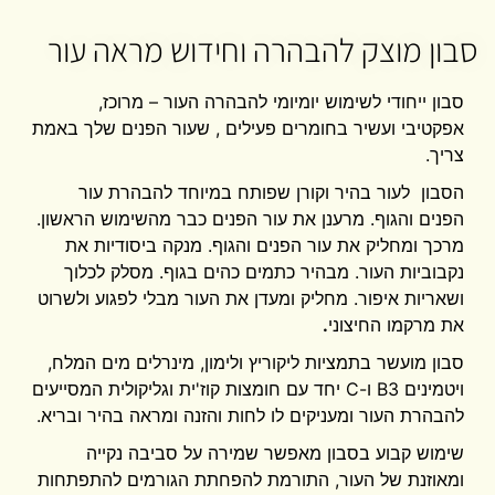
סבון מוצק להבהרה וחידוש מראה עור
סבון ייחודי לשימוש יומיומי להבהרה העור – מרוכז,
אפקטיבי ועשיר בחומרים פעילים , שעור הפנים שלך באמת
צריך.
הסבון לעור בהיר וקורן שפותח במיוחד להבהרת עור
הפנים והגוף. מרענן את עור הפנים כבר מהשימוש הראשון.
מרכך ומחליק את עור הפנים והגוף. מנקה ביסודיות את
נקבוביות העור. מבהיר כתמים כהים בגוף. מסלק לכלוך
ושאריות איפור. מחליק ומעדן את העור מבלי לפגוע ולשרוט
את מרקמו החיצוני
.
סבון מועשר בתמציות ליקוריץ ולימון, מינרלים מים המלח,
ויטמינים B3 ו-C יחד עם חומצות קוז'ית וגליקולית המסייעים
להבהרת העור ומעניקים לו לחות והזנה ומראה בהיר ובריא.
שימוש קבוע בסבון מאפשר שמירה על סביבה נקייה
ומאוזנת של העור, התורמת להפחתת הגורמים להתפתחות