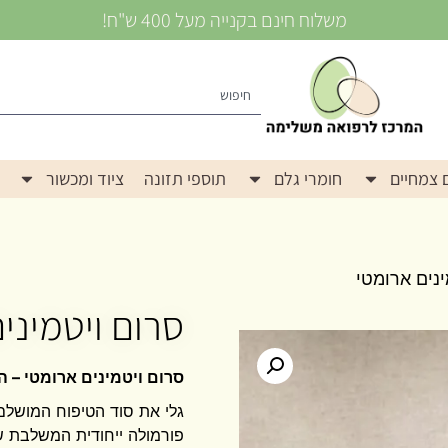
משלוח חינם בקנייה מעל 400 ש"ח!
 צמחיים
חומרי גלם
תוספי תזונה
ציוד ומכשור
ינים ארומטי
סרום ויטמיני
סרום ויטמינים ארומטי – ה
גלי את סוד הטיפוח המושלם
פורמולה ייחודית המשלבת שיקו