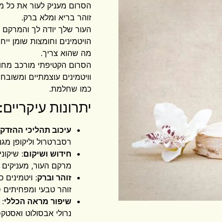
הסרום מעניק לעור את כל מה
זוהר בריא ומלא ברק.
העור שלך יודה לך והמרקם ש
הויטמינים וחומצות שומן ייחו
מה שהוא צריך.
הסרום הקטיפתי מורכב מחומצ
וויטמינים עוצמתיים ומשובחי
כמו שחלמת.
יתרונות עיקריים:
עיכוב תהליכי ההזדקנ
רסברטרול וליקופן מגנ
חידוש ושיקום
: שיקונ
מרקם העור, מעניקים ל
זוהר וברק
: ויטמינים 
זוהר טבעי ומפחיתים סי
שיפור מראה הכללי
: 
נרולי אבסולוט ואסטקס