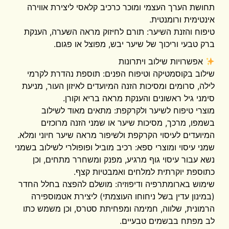
תחושת הערך העצמי ומוכר כרכיב קלאסי ליצירת אווירה
אינטימית ורומנטית.
​טיפוח והזנת השיער: תורם לחיזוק מראה השערה, הענקת
ברק טבעי וריכוך של שיער יבש, מפוצל או פגום.
אפשרויות שילוב ויתרונות
​שילוב בקוסמטיקה וטיפוח הפנים: תוספת נהדרת לקרמי
לילה, סרומים ומסיכות הזנה המיועדים לאיזון העור, מניעת
סימני גיל ראשונים והענקת מראה בריא וקורן.
​מוצרי טיפוח לשיער ולקרקפת: מתאים מאוד לשילוב
בשמפו, מרכך, מסיכות שיער או שמני הזנה מרוכזים
המיועדים לעיסוי הקרקפת ולשיפור מראה שיער חיוני ומלא.
​שמני עיסוי ומוצרי ספא: רכיב מוביל ופופולרי לשילוב בשמני
נשא עבור עיסוי גוף מרגיע, מפנק ומשחרר מתחים, וכן
כתוספת יוקרתית למלחים ואמבטיות קצף.
​שימוש בארומתרפיה ודיפוזיה: מושלם להפצה בחלל החדר
(במינון עדין בשל ניחוחו העוצמתי) ליצירת אטמוספירה
הרמונית, שלווה, חמימה ומפחיתת סטרס, וכן משמש כתו
לב מפתח בבשמים טבעיים.