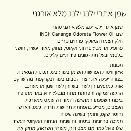
שמן אתרי ילנג ילנג מלא אורגני
שמן אתרי ילנג ילנג מלא אורגני טהור
​שם INCI: Cananga Odorata Flower Oil
​חלק הצמח המזוקק: פרחים טריים
​פרופיל ארומטי: פרחוני אקזוטי, מתוק מאוד, עשיר, חושני,
בלסמי ובעל תתי-גוונים פירותיים קלילים.
​תכונות
​איזון וויסות הפרשות השומן בעור: בעל תכונות המאזנות
בצורה יעילה את ייצור הסבום בעור ובקרקפת, מה שרקם
אותו כמתאים הן לעור יבש והן לעור שמן או מעורב.
​הרגעה עמוקה והפחתת מתח מנטלי: ידוע בארומתרפיה
בזכות השפעתו המרגיעה והמורידה עומס ממערכת
העצבים, מסייע בהפחתת תחושות חרדה, כעס, דאדש
וחוסר שקט, ותומך בשינה שלווה.
​תמיכה בחיוניות, ביטחון וחושניות: הניחוח האקזוטי העשיר
שלו פועל כמרומם מצב רוח, מעורר השראה, מחזק את