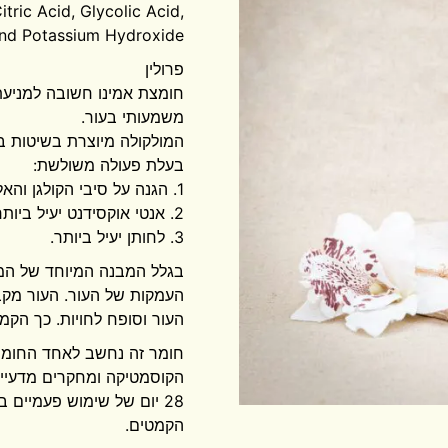
itric Acid, Glycolic Acid,
and Potassium Hydroxide
פרולין
חומצת אמינו חשובה למניע
משמעותי בעור.
המולקולה מיוצרת בשיטות בי
בעלת פעולה משולשת:
1. הגנה על סיבי הקולגן והאלסטין.
2. אנטי אוקסידנט יעיל ביותר.
3. לחותן יעיל ביותר.
בגלל המבנה המיוחד של המו
העמקות של העור. העור מקב
העור וסופח לחויות. כך הק
חומר זה נחשב לאחד החומרי
הקוסמטיקה ומחקרים מדעיים 
28 יום של שימוש פעמיים 
הקמטים.