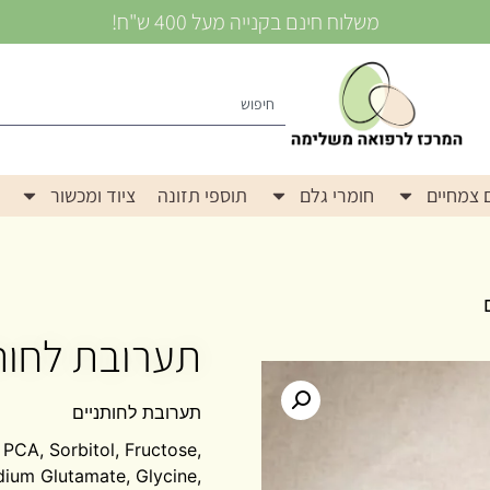
משלוח חינם בקנייה מעל 400 ש"ח!
 צמחיים
חומרי גלם
תוספי תזונה
ציוד ומכשור
תערובת לחות
תערובת לחותניים
PCA, Sorbitol, Fructose,
dium Glutamate, Glycine,